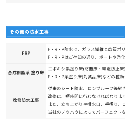
その他の防水工事
F・R・P防水は、ガラス繊維と軟質ポリ
FRP
F・R・Pはご存知の通り、ボートや浄化
エポキシ系塗り床(防塵床・帯電防止床)や
合成樹脂系 塗り床
F・R・P系塗り床(対薬品床)などの種類が
従来のシート防水、ロンプルーフ等継ぎ
改修は、短時間に行わなければなりませ
改修防水工事
また、立ち上がりや排水口、手摺り、コ
当社のノウハウによってパーフェクトな防